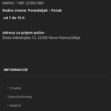
telefon :
+381
22 802 860
Radno vreme: Ponedeljak - Petak
od 7 do 15 h
Adresa za prijem pošte:
Šesta Industrijska 12, 22330 Nova Pazova,Srbija
INFORMACIJE
>
O nama
>
Uslovi korišćenja
>
Katalozi