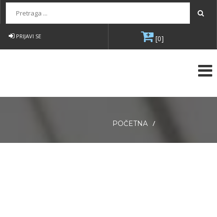
Pretraga...
PRIJAVI SE
[0]
/
POČETNA