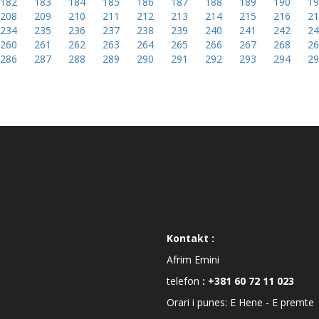
182
183
184
185
186
187
188
189
190
1
208
209
210
211
212
213
214
215
216
2
234
235
236
237
238
239
240
241
242
2
260
261
262
263
264
265
266
267
268
2
286
287
288
289
290
291
292
293
294
2
Kontakt :
Afrim Emini
telefon
: +381 60 72 11 023
Orari i punes: E Hene - E premte