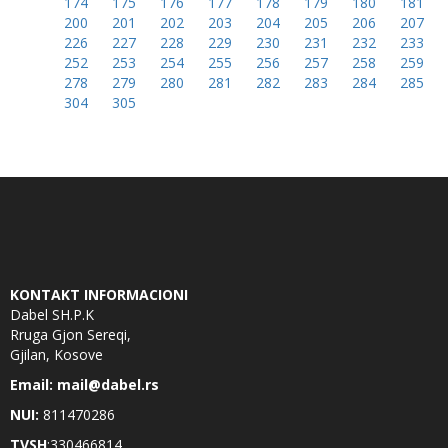
174
175
176
177
178
179
180
181
200
201
202
203
204
205
206
207
226
227
228
229
230
231
232
233
252
253
254
255
256
257
258
259
278
279
280
281
282
283
284
285
304
305
KONTAKT INFORMACIONI
Dabel SH.P.K
Rruga Gjon Sereqi,
Gjilan, Kosove
Email: mail@dabel.rs
NUI:
811470286
TVSH
:330466814