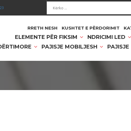
Kërko...
023
RRETH NESH
KUSHTET E PËRDORIMIT
KA
ELEMENTE PËR FIKSIM
NDRICIMI LED
NDËRTIMORE
PAJISJE MOBILJESH
PAJISJE