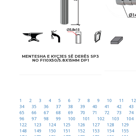
MENTESHA E KYÇJES SË DERËS SP3
NO FI10X50/5.8X15MM DP1
1
2
3
4
5
6
7
8
9
10
11
1
34
35
36
37
38
39
40
41
42
43
65
66
67
68
69
70
71
72
73
74
96
97
98
99
100
101
102
103
104
122
123
124
125
126
127
128
129
148
149
150
151
152
153
154
155