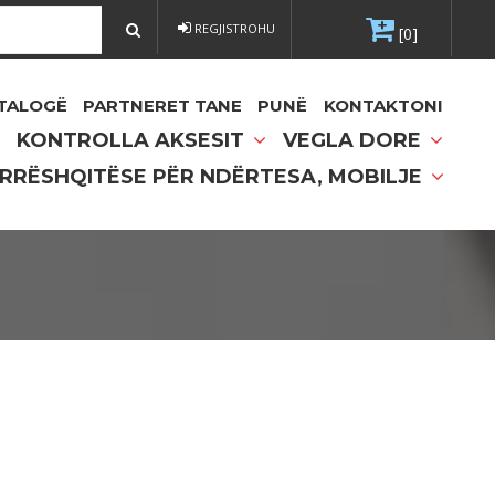
REGJISTROHU
[0]
TALOGË
PARTNERET TANE
PUNË
KONTAKTONI
KONTROLLA AKSESIT
VEGLA DORE
 RRËSHQITËSE PËR NDËRTESA, MOBILJE