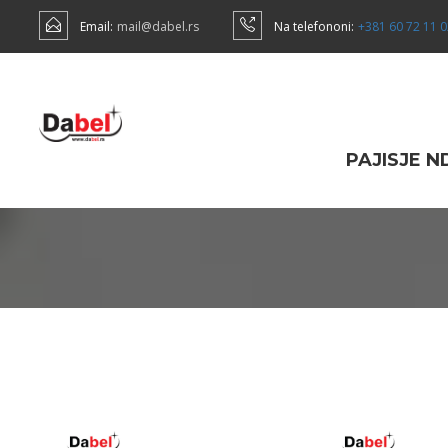
Email:
mail@dabel.rs
Na telefononi:
+381 60 72 11 
PAJISJE 