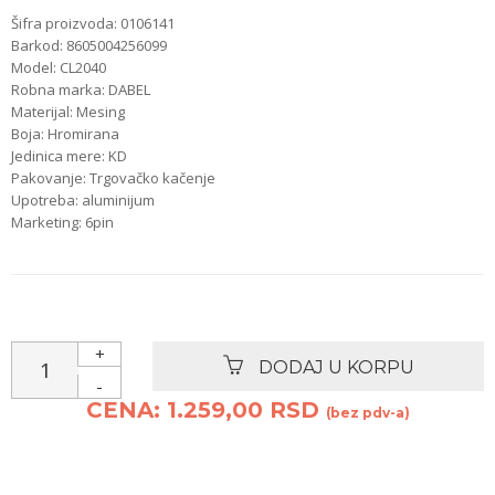
Šifra proizvoda: 0106141
Barkod: 8605004256099
Model: CL2040
Robna marka: DABEL
Materijal: Mesing
Boja: Hromirana
Jedinica mere: KD
Pakovanje: Trgovačko kačenje
Upotreba: aluminijum
Marketing: 6pin
+
DODAJ U KORPU
-
CENA: 1.259,00 RSD
(bez pdv-a)