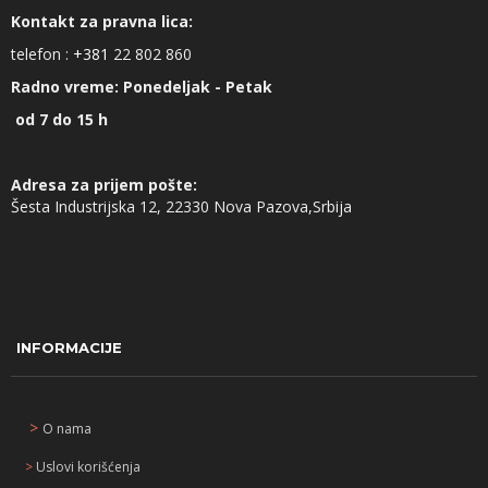
Kontakt za pravna lica:
telefon :
+381
22 802 860
Radno vreme: Ponedeljak - Petak
od 7 do 15 h
Adresa za prijem pošte:
Šesta Industrijska 12, 22330 Nova Pazova,Srbija
INFORMACIJE
>
O nama
>
Uslovi korišćenja