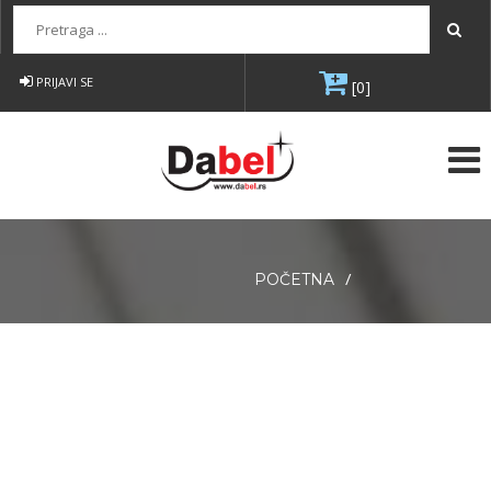
Pretraga...
PRIJAVI SE
[0]
/
POČETNA