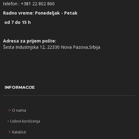
telefon :
+381
22 802 860
Radno vreme: Ponedeljak - Petak
od 7 do 15 h
Adresa za prijem pošte:
Šesta Industrijska 12, 22330 Nova Pazova,Srbija
INFORMACIJE
>
O nama
>
Uslovi korišćenja
>
Katalozi