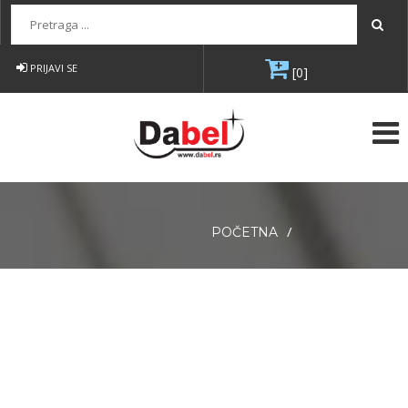
Pretraga...
PRIJAVI SE
[0]
/
POČETNA