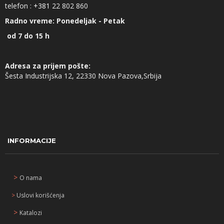
telefon :
+381
22 802 860
Radno vreme: Ponedeljak - Petak
od 7 do 15 h
Adresa za prijem pošte:
Šesta Industrijska 12, 22330 Nova Pazova,Srbija
INFORMACIJE
>
O nama
>
Uslovi korišćenja
>
Katalozi