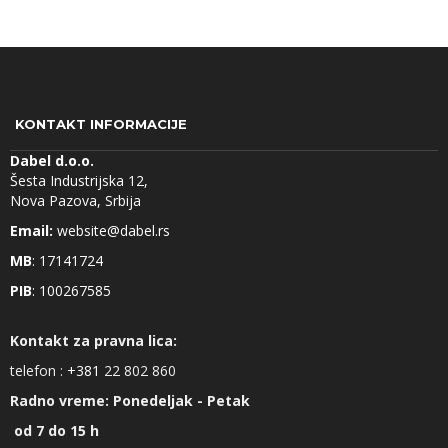
KONTAKT INFORMACIJE
Dabel d.o.o.
Šesta Industrijska 12,
Nova Pazova, Srbija
Email:
website@dabel.rs
MB
: 17141724
PIB
: 100267585
Kontakt za pravna lica:
telefon :
+381
22 802 860
Radno vreme: Ponedeljak - Petak
od 7 do 15 h