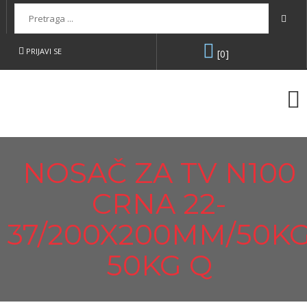
Pretraga...
PRIJAVI SE
[0]
NOSAČ ZA TV N100
CRNA 22-
37/200X200MM/50K
50KG Q