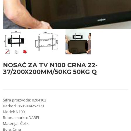
NOSAČ ZA TV N100 CRNA 22-
37/200X200MM/50KG 50KG Q
Šifra proizvoda: 0204102
Barkod: 8605004252121
Model: N100
Robna marka: DABEL
Materijal: Čelik
Boja: Crna