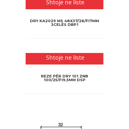
Shtoje ne liste
DRY KA2029 MS 48X37/26/FI7MM
3CELËS DBP1
Shtoje ne liste
REZE PËR DRY 101 ZNB
100/25/FI9,5MM DSP