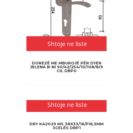
Shtoje ne liste
DOREZË ME MBUROJË PËR DYER
JELENA B-NI 90/42/254/10/108/8/9
CIL DBP0
Shtoje ne liste
DRY KA2029 MS 38X33/16/FI6,5MM
3CELËS DBP1