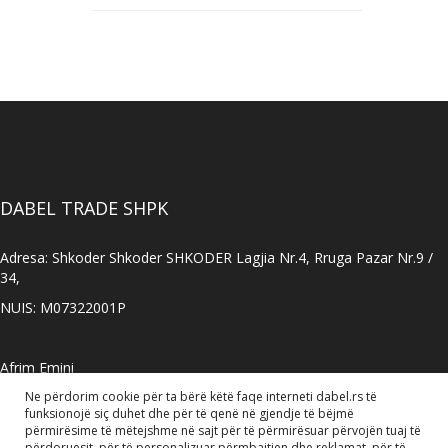
DABEL TRADE SHPK
Adresa: Shkoder Shkoder SHKODER Lagjia Nr.4, Rruga Pazar Nr.9 /
34,
NUIS: M07322001P
Afrim Emini
Ne përdorim cookie për ta bërë këtë faqe interneti dabel.rs të
Agjent tregtar
funksionojë siç duhet dhe për të qenë në gjendje të bëjmë
Tel: +381 60 72 11 023
përmirësime të mëtejshme në sajt për të përmirësuar përvojën tuaj të
përdoruesit, për të personalizuar përmbajtjen dhe reklamat, për të