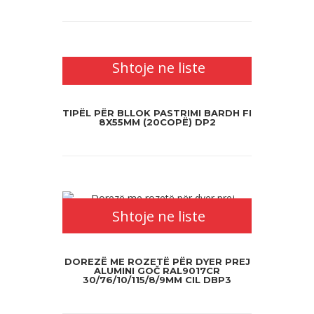
Shtoje ne liste
TIPËL PËR BLLOK PASTRIMI BARDH FI
8X55MM (20COPË) DP2
Shtoje ne liste
DOREZË ME ROZETË PËR DYER PREJ
ALUMINI GOČ RAL9017CR
30/76/10/115/8/9MM CIL DBP3