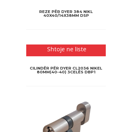
REZE PËR DYER 384 NIKL
40X40/14X38MM DSP
Shtoje ne liste
CILINDËR PËR DYER CL2036 NIKEL
80MM(40-40) 3CELËS DBP1