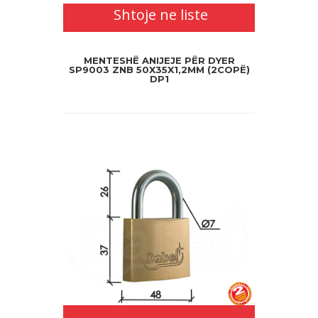
Shtoje ne liste
MENTESHË ANIJEJE PËR DYER
SP9003 ZNB 50X35X1,2MM (2COPË)
DP1