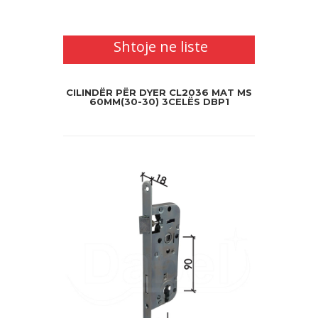
Shtoje ne liste
CILINDËR PËR DYER CL2036 MAT MS
60MM(30-30) 3CELËS DBP1