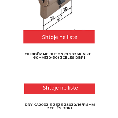
Shtoje ne liste
CILINDËR ME BUTON CL2036K NIKEL
60MM(30-30) 3CELËS DBP1
Shtoje ne liste
DRY KA2033 E ZEZË 33X30/16/FI5MM
3CELËS DBP1