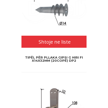
Shtoje ne liste
TIPËL PËR PLLAKA GIPSI G HIRI FI
X14X32MM (20COPË) DP2