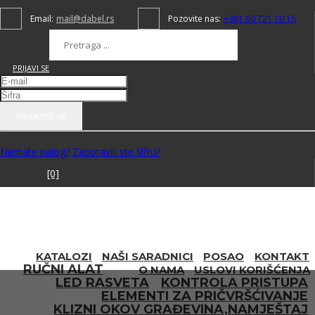
Email:
mail@dabel.rs
Pozovite nas:
+381 60 721 10 15
Pretraga...
PRIJAVI SE
PRIJAVITE SE
Nemate nalog?
Zaboravili ste šifru?
[0]
KATALOZI
NAŠI SARADNICI
POSAO
KONTAKT
RUČNI ALAT
O NAMA
USLOVI KORIŠĆENJA
LED RASVETA
KONTROLA PRISTUPA
ELEMENTI ZA PRIČVRŠĆIVANJE
KLIZNI OKOV GRAĐEVINA,NAMJEŠTAJ