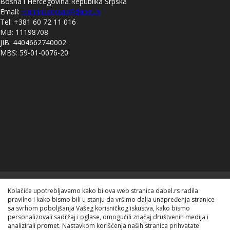
Bosna i Hercegovina Republika Srpska
Email:
ivanmicanovic@dabel.rs
Tel: +381 60 72 11 016
MB: 11198708
JIB: 4404662740002
MBS: 59-01-0076-20
Kolačiće upotrebljavamo kako bi ova web stranica dabel.rs radila
Dabel doo. 2020. Sva prava zadržana.
pravilno i kako bismo bili u stanju da vršimo dalja unapređenja stranice
sa svrhom poboljšanja Vašeg korisničkog iskustva, kako bismo
personalizovali sadržaj i oglase, omogućili značaj društvenih medija i
analizirali promet. Nastavkom korišćenja naših stranica prihvatate