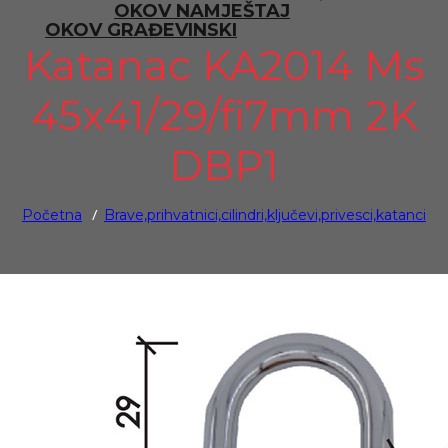
OKOV NAMJEŠTAJ
OKOV GRAĐEVINSKI
Katanac KA2014 Ms
45x41/29/fi7mm 2K
DBP1
/
Početna
Brave,prihvatnici,cilindri,ključevi,privesci,katanci