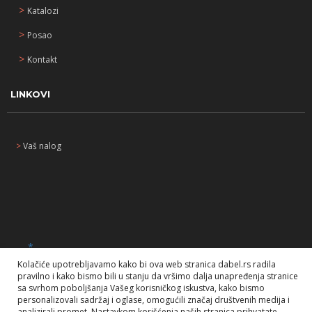
>
Katalozi
>
Posao
>
Kontakt
LINKOVI
>
Vaš nalog
_
*
Kolačiće upotrebljavamo kako bi ova web stranica dabel.rs radila
pravilno i kako bismo bili u stanju da vršimo dalja unapređenja stranice
sa svrhom poboljšanja Vašeg korisničkog iskustva, kako bismo
personalizovali sadržaj i oglase, omogućili značaj društvenih medija i
analizirali promet. Nastavkom korišćenja naših stranica prihvatate