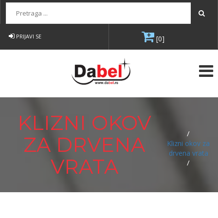
Pretraga...
PRIJAVI SE
[0]
KLIZNI OKOV
/
ZA DRVENA
Klizni okov za
drvena vrata
VRATA
/