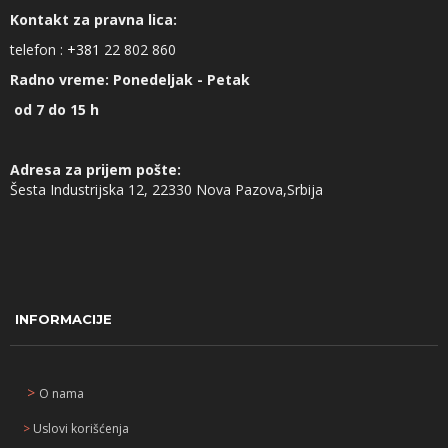
Kontakt za pravna lica:
telefon :
+381
22 802 860
Radno vreme: Ponedeljak - Petak
od 7 do 15 h
Adresa za prijem pošte:
Šesta Industrijska 12, 22330 Nova Pazova,Srbija
INFORMACIJE
>
O nama
>
Uslovi korišćenja