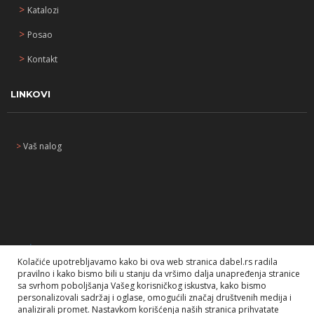
>
Katalozi
>
Posao
>
Kontakt
LINKOVI
>
Vaš nalog
_
*
Kolačiće upotrebljavamo kako bi ova web stranica dabel.rs radila
pravilno i kako bismo bili u stanju da vršimo dalja unapređenja stranice
sa svrhom poboljšanja Vašeg korisničkog iskustva, kako bismo
personalizovali sadržaj i oglase, omogućili značaj društvenih medija i
analizirali promet. Nastavkom korišćenja naših stranica prihvatate