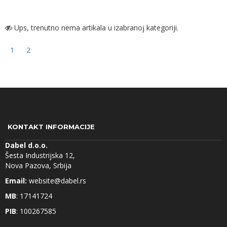
Ups, trenutno nema artikala u izabranoj kategoriji.
1
2
KONTAKT INFORMACIJE
Dabel d.o.o.
Šesta Industrijska 12,
Nova Pazova, Srbija
Email:
website@dabel.rs
MB
: 17141724
PIB
: 100267585