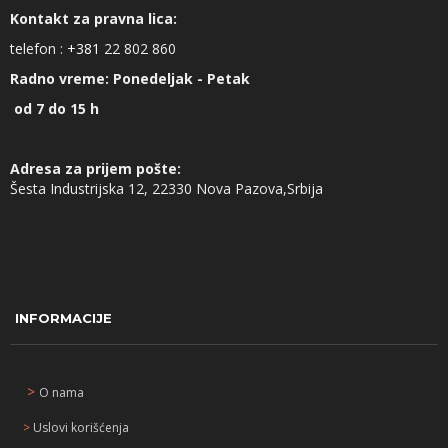
Kontakt za pravna lica:
telefon :
+381
22 802 860
Radno vreme: Ponedeljak - Petak
od 7 do 15 h
Adresa za prijem pošte:
Šesta Industrijska 12, 22330 Nova Pazova,Srbija
INFORMACIJE
>
O nama
>
Uslovi korišćenja