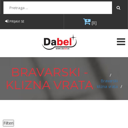
Pretraga...
PRIJAVI SE
[0]
BRAVARSKI -
/
KLIZNA VRATA
Bravarski -
/
klizna vrata
Filteri