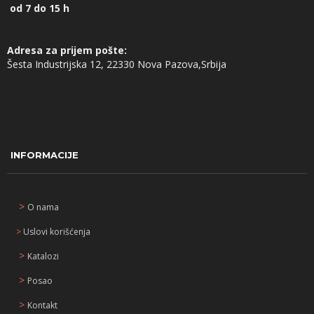
od 7 do 15 h
Adresa za prijem pošte:
Šesta Industrijska 12, 22330 Nova Pazova,Srbija
INFORMACIJE
>
O nama
>
Uslovi korišćenja
>
Katalozi
>
Posao
>
Kontakt