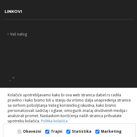
LINKOVI
>
Vaš nalog
_
*
Kolačiće upotrebljavamo kako bi ova web stranica dabel.rs radila
pravilno i kako bismo bili u stanju da vršimo dalja unapređenja stranice
sa svrhom poboljšanja Vašeg korisničkog iskustva, kako bismo
personalizovali sadržaj i oglase, omogućili značaj društvenih medija i
Dabel doo. 2020. Sva prava zadržana.
analizirali promet. Nastavkom korišćenja naših stranica prihvatate
upotrebu kolačića.
Politka kolačića
Obavezni
Trajni
Statistika
Marketing