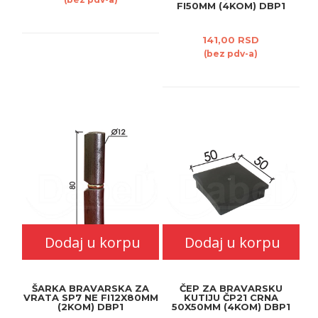
FI50MM (4KOM) DBP1
141,00 RSD
(bez pdv-a)
Dodaj u korpu
Dodaj u korpu
ŠARKA BRAVARSKA ZA
ČEP ZA BRAVARSKU
VRATA SP7 NE FI12X80MM
KUTIJU ČP21 CRNA
(2KOM) DBP1
50X50MM (4KOM) DBP1