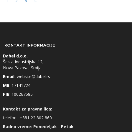
1
2
3
4
KONTAKT INFORMACIJE
Dabel d.o.o.
Šesta Industrijska 12,
Nova Pazova, Srbija
Email:
website@dabel.rs
MB
: 17141724
PIB
: 100267585
Kontakt za pravna lica:
telefon :
+381
22 802 860
Radno vreme: Ponedeljak - Petak