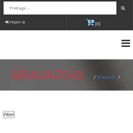
Pretraga...
PRIJAVI SE
[0]
BRAVARSKI
/
/
Bravarski
Filteri