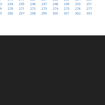
43
244
245
246
247
248
249
250
251
69
270
271
272
273
274
275
276
277
95
296
297
298
299
300
301
302
303