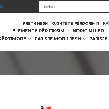
Kërko...
023
RRETH NESH
KUSHTET E PËRDORIMIT
KA
ELEMENTE PËR FIKSIM
NDRICIMI LED
NDËRTIMORE
PAJISJE MOBILJESH
PAJISJE