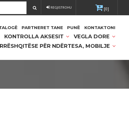
REGJISTROHU
[0]
TALOGË
PARTNERET TANE
PUNË
KONTAKTONI
KONTROLLA AKSESIT
VEGLA DORE
 RRËSHQITËSE PËR NDËRTESA, MOBILJE