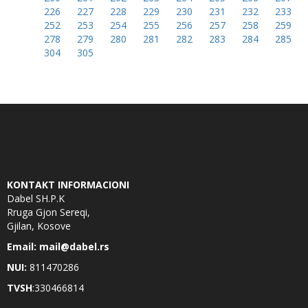
226
227
228
229
230
231
232
233
252
253
254
255
256
257
258
259
278
279
280
281
282
283
284
285
304
305
KONTAKT INFORMACIONI
Dabel SH.P.K
Rruga Gjon Sereqi,
Gjilan, Kosove
Email: mail@dabel.rs
NUI:
811470286
TVSH
:330466814