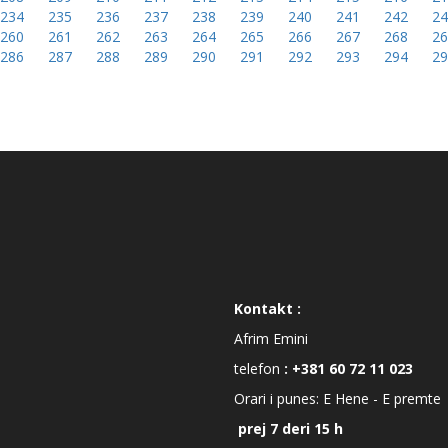
234
235
236
237
238
239
240
241
242
2
260
261
262
263
264
265
266
267
268
2
286
287
288
289
290
291
292
293
294
2
Kontakt :
Afrim Emini
telefon
: +381 60 72 11 023
Orari i punes: E Hene - E premte
prej 7 deri 15 h