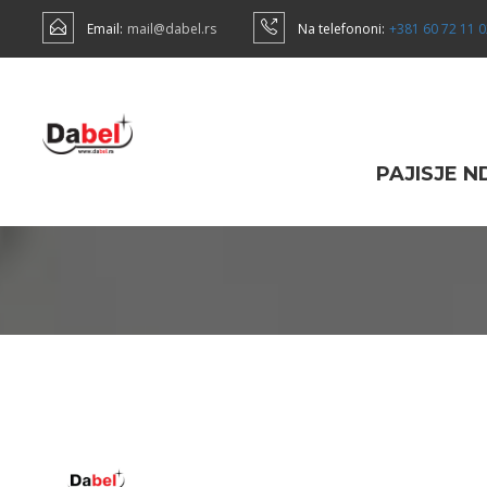
Email:
mail@dabel.rs
Na telefononi:
+381 60 72 11 
PAJISJE 