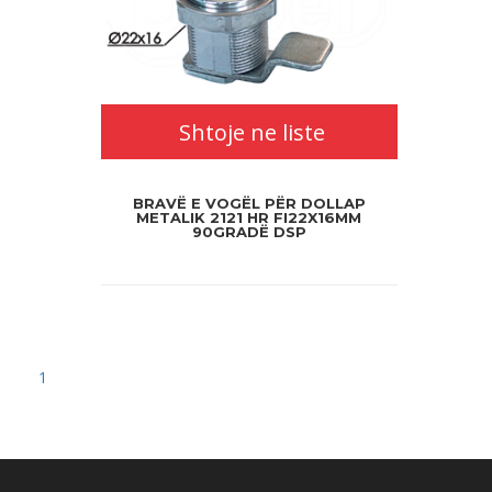
Shtoje ne liste
BRAVË E VOGËL PËR DOLLAP
METALIK 2121 HR FI22X16MM
90GRADË DSP
1