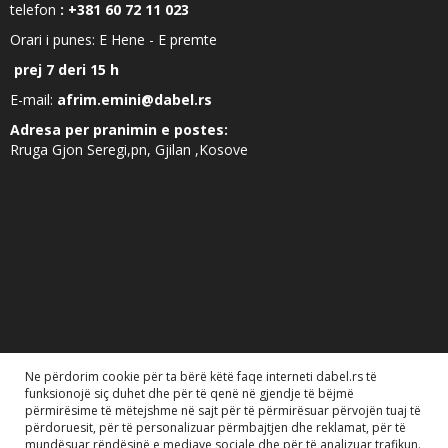
telefon
: +381 60 72 11 023
Orari i punes: E Hene - E premte
prej 7 deri 15 h
E-mail:
afrim.emini@dabel.rs
Adresa per pranimin e postes:
Rruga Gjon Seregi,pn, Gjilan ,Kosove
Ne përdorim cookie për ta bërë këtë faqe interneti dabel.rs të
funksionojë siç duhet dhe për të qenë në gjendje të bëjmë
përmirësime të mëtejshme në sajt për të përmirësuar përvojën tuaj të
përdoruesit, për të personalizuar përmbajtjen dhe reklamat, për të
mundësuar rëndësinë e mediave sociale dhe për të analizuar trafikun.