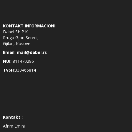
KONTAKT INFORMACIONI
Dabel SH.P.K
Rruga Gjon Sereqi,
Gjilan, Kosove
Email: mail@dabel.rs
NUI:
811470286
TVSH
:330466814
Kontakt :
Afrim Emini