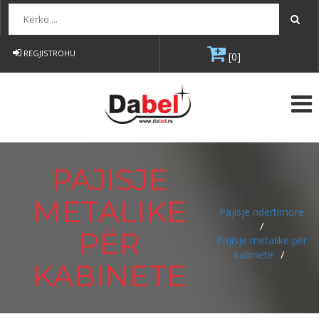
Kërko...
REGJISTROHU
[0]
PAJISJE
METALIKE
Pajisje ndërtimore
/
PËR
Pajisje metalike për
/
kabinete
KABINETE