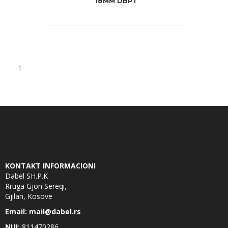
18MM DBP1
1
KONTAKT INFORMACIONI
Dabel SH.P.K
Rruga Gjon Sereqi,
Gjilan, Kosove
Email: mail@dabel.rs
NUI:
811470286