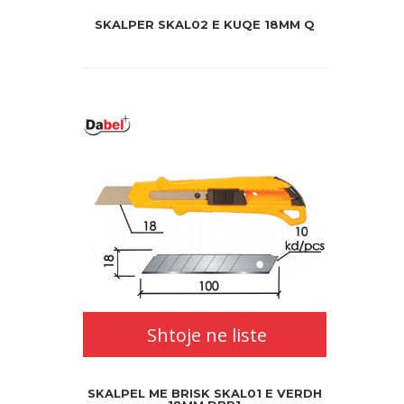
SKALPER SKAL02 E KUQE 18MM Q
Shtoje ne liste
SKALPEL ME BRISK SKAL01 E VERDH