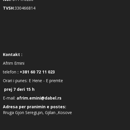
TVSH
:330466814
Kontakt :
Afrim Emini
telefon
: +381 60 72 11 023
Orari i punes: E Hene - E premte
prej 7 deri 15 h
E-mail:
afrim.emini@dabel.rs
Adresa per pranimin e postes:
Rruga Gjon Seregi,pn, Gjilan ,Kosove