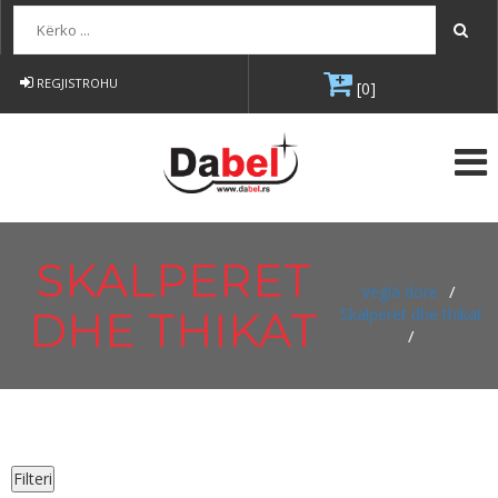
Kërko...
REGJISTROHU
[0]
SKALPERET
/
Vegla dore
DHE THIKAT
Skalperet dhe thikat
/
Filteri