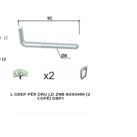
 (2
L GREP PËR DRU LD ZNB 8X90MM (2
COPË) DBP1