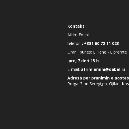
Kontakt :
Afrim Emini
telefon
: +381 60 72 11 023
Orari i punes: E Hene - E premte
prej 7 deri 15 h
E-mail:
afrim.emini@dabel.rs
Adresa per pranimin e postes
Rruga Gjon Seregi,pn, Gjilan ,Ko