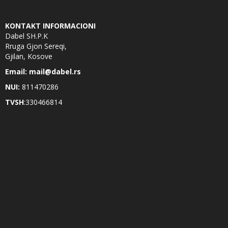
KONTAKT INFORMACIONI
Dabel SH.P.K
Rruga Gjon Sereqi,
Gjilan, Kosove
Email: mail@dabel.rs
NUI:
811470286
TVSH
:330466814