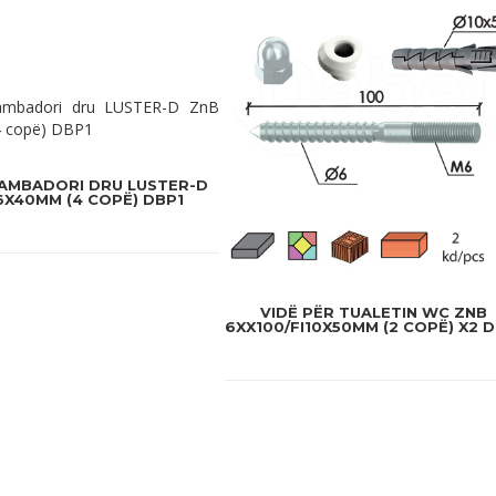
AMBADORI DRU LUSTER-D
6X40MM (4 COPË) DBP1
VIDË PËR TUALETIN WC ZNB
6XX100/FI10X50MM (2 COPË) X2 D