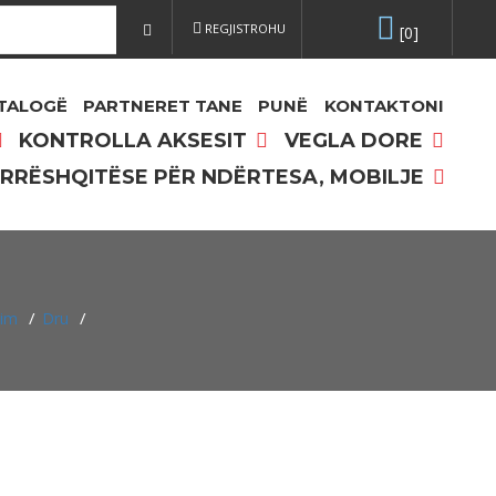
REGJISTROHU
[0]
TALOGË
PARTNERET TANE
PUNË
KONTAKTONI
KONTROLLA AKSESIT
VEGLA DORE
 RRËSHQITËSE PËR NDËRTESA, MOBILJE
/
/
sim
Dru