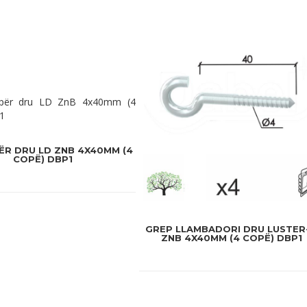
ËR DRU LD ZNB 4X40MM (4
COPË) DBP1
GREP LLAMBADORI DRU LUSTER
ZNB 4X40MM (4 COPË) DBP1