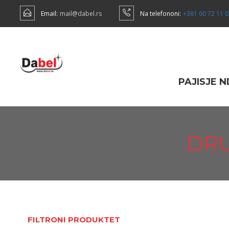
Email:
mail@dabel.rs
Na telefononi:
+381 60 72 11 
PAJISJE 
DR
FILTRONI PRODUKTET