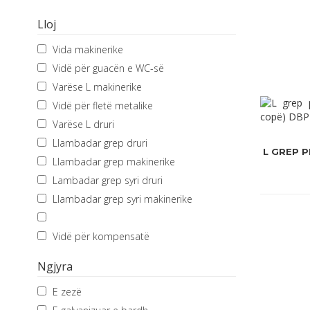
Lloj
Vida makinerike
Vidë për guacën e WC-së
Varëse L makinerike
Vidë për fletë metalike
Varëse L druri
Llambadar grep druri
L GREP P
Llambadar grep makinerike
Lambadar grep syri druri
Llambadar grep syri makinerike
Vidë për kompensatë
Ngjyra
E zezë