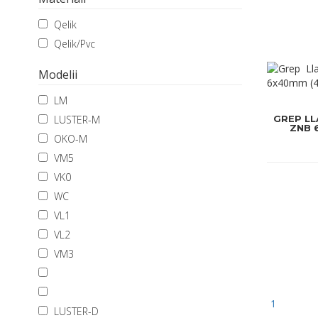
Qelik
Qelik/Pvc
Modelii
LM
LUSTER-M
GREP LL
ZNB 
OKO-M
VM5
VK0
WC
VL1
VL2
VM3
1
LUSTER-D