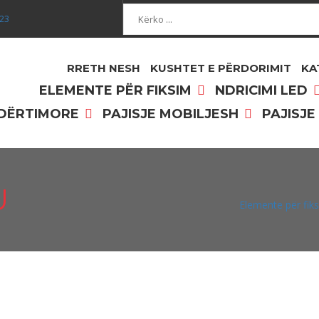
Kërko...
023
RRETH NESH
KUSHTET E PËRDORIMIT
KA
ELEMENTE PËR FIKSIM
NDRICIMI LED
NDËRTIMORE
PAJISJE MOBILJESH
PAJISJE
U
Elemente për fik