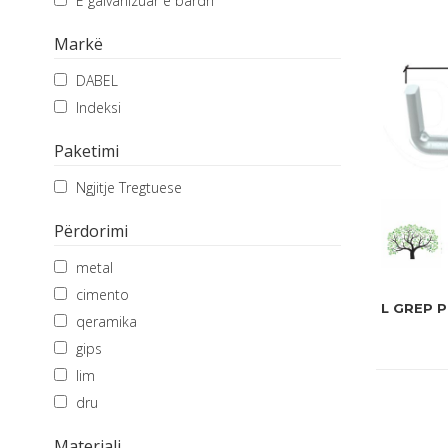
E galvanizuar e bardh
Markë
DABEL
Indeksi
Paketimi
Ngjitje Tregtuese
Përdorimi
metal
cimento
L GREP P
qeramika
gips
lim
dru
Materiali