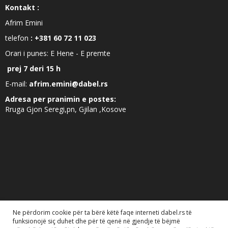
Kontakt :
Afrim Emini
telefon
: +381 60 72 11 023
Orari i punes: E Hene - E premte
prej 7 deri 15 h
E-mail:
afrim.emini@dabel.rs
Adresa per pranimin e postes:
Rruga Gjon Seregi,pn, Gjilan ,Kosove
Ne përdorim cookie për ta bërë këtë faqe interneti dabel.rs të
funksionojë siç duhet dhe për të qenë në gjendje të bëjmë