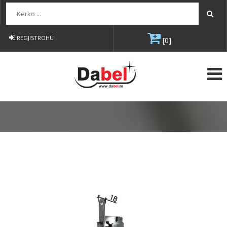
Kërko...
REGJISTROHU
[0]