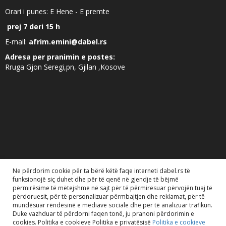
Orari i punes: E Hene - E premte
prej 7 deri 15 h
E-mail:
afrim.emini@dabel.rs
Adresa per pranimin e postes:
Rruga Gjon Seregi,pn, Gjilan ,Kosove
Ne përdorim cookie për ta bërë këtë faqe interneti dabel.rs të
funksionojë siç duhet dhe për të qenë në gjendje të bëjmë
përmirësime të mëtejshme në sajt për të përmirësuar përvojën tuaj të
përdoruesit, për të personalizuar përmbajtjen dhe reklamat, për të
mundësuar rëndësinë e mediave sociale dhe për të analizuar trafikun.
Duke vazhduar të përdorni faqen tonë, ju pranoni përdorimin e
Dabel doo. 2020. Të gjitha të drejtat e rezervuara..
cookies. Politika e cookieve Politika e privatësisë
Politika e cookieve