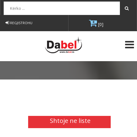
Kërko...
REGJISTROHU
[0]
Shtoje ne liste