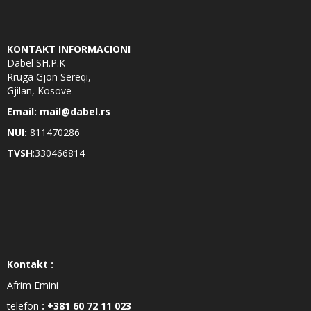
KONTAKT INFORMACIONI
Dabel SH.P.K
Rruga Gjon Sereqi,
Gjilan, Kosove
Email: mail@dabel.rs
NUI:
811470286
TVSH
:330466814
Kontakt :
Afrim Emini
telefon
: +381 60 72 11 023