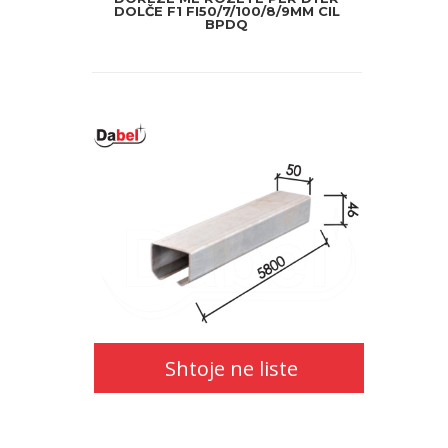
DOLČE F1 FI50/7/100/8/9MM CIL
BPDQ
Shtoje
ne
liste
Shtoje ne liste