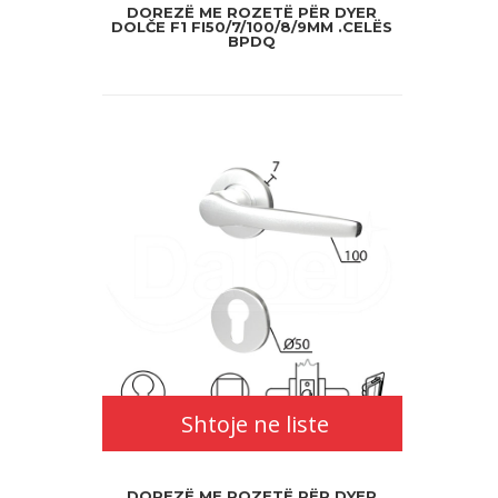
DOREZË ME ROZETË PËR DYER
DOLČE F1 FI50/7/100/8/9MM .CELËS
BPDQ
Shtoje ne liste
DOREZË ME ROZETË PËR DYER