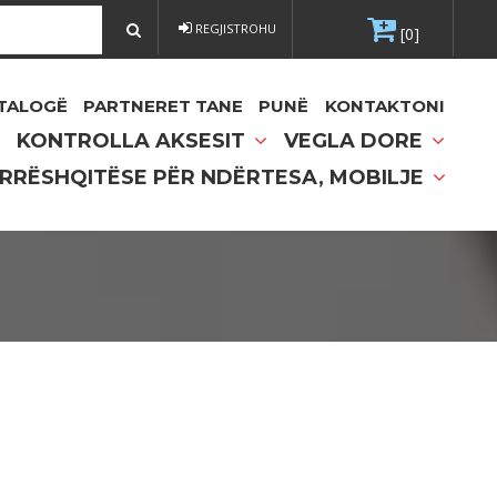
REGJISTROHU
[0]
TALOGË
PARTNERET TANE
PUNË
KONTAKTONI
KONTROLLA AKSESIT
VEGLA DORE
 RRËSHQITËSE PËR NDËRTESA, MOBILJE