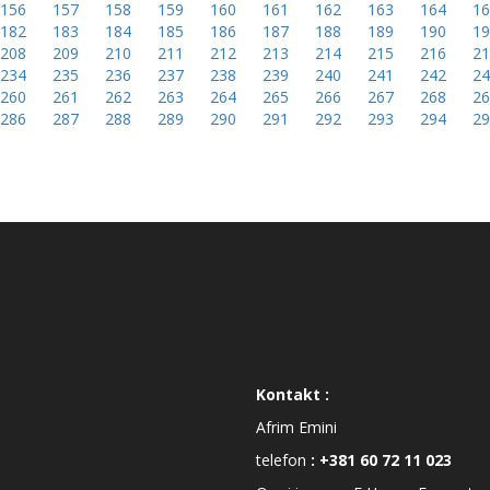
156
157
158
159
160
161
162
163
164
1
182
183
184
185
186
187
188
189
190
1
208
209
210
211
212
213
214
215
216
2
234
235
236
237
238
239
240
241
242
2
260
261
262
263
264
265
266
267
268
2
286
287
288
289
290
291
292
293
294
2
Kontakt :
Afrim Emini
telefon
: +381 60 72 11 023