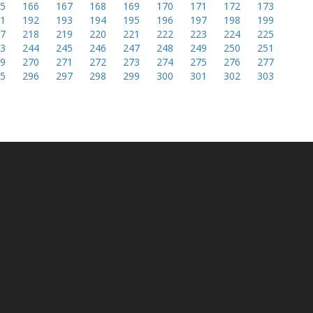
65
166
167
168
169
170
171
172
173
91
192
193
194
195
196
197
198
199
17
218
219
220
221
222
223
224
225
43
244
245
246
247
248
249
250
251
69
270
271
272
273
274
275
276
277
95
296
297
298
299
300
301
302
303