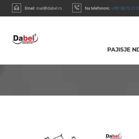
Email:
mail@dabel.rs
Na telefononi:
+381 60 72 11 
PAJISJE 