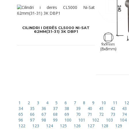
CILINDRI I DERËS CL5000 NI-SAT
62MM(31-31) 3K DBP1
1
2
3
4
5
6
7
8
9
10
11
1
34
35
36
37
38
39
40
41
42
43
65
66
67
68
69
70
71
72
73
74
96
97
98
99
100
101
102
103
104
122
123
124
125
126
127
128
129