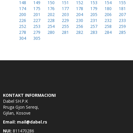
148
149
150
151
152
153
154
155
174
175
176
177
178
179
180
181
200
201
202
203
204
205
206
207
226
227
228
229
230
231
232
233
252
253
254
255
256
257
258
259
278
279
280
281
282
283
284
285
304
305
KONTAKT INFORMACIONI
Dabel SH.P.K
Rruga Gjon Sereqi,
Gjilan, Kosove
Email: mail@dabel.rs
NUI:
811470286