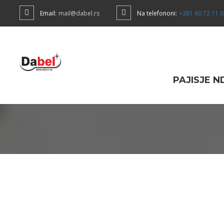
Email:
mail@dabel.rs
Na telefononi:
+381 60 72 11 
PAJISJE 