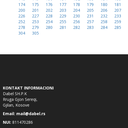
174
175
176
177
178
179
180
181
200
201
202
203
204
205
206
207
226
227
228
229
230
231
232
233
252
253
254
255
256
257
258
259
278
279
280
281
282
283
284
285
304
305
KONTAKT INFORMACIONI
Dabel SH.P.K
Rruga Gjon Sereqi,
Gjilan, Kosove
Email: mail@dabel.rs
NUI:
811470286