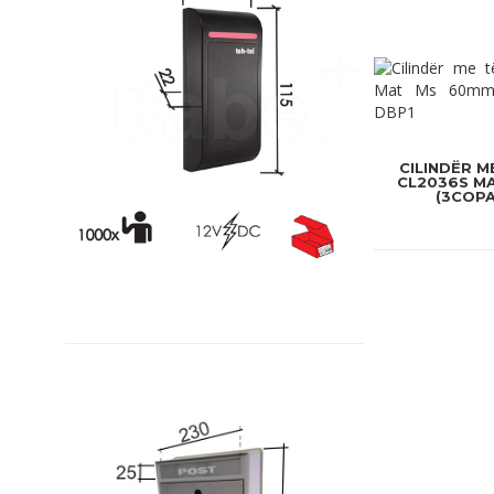
CILINDËR M
CL2036S MA
(3COPA