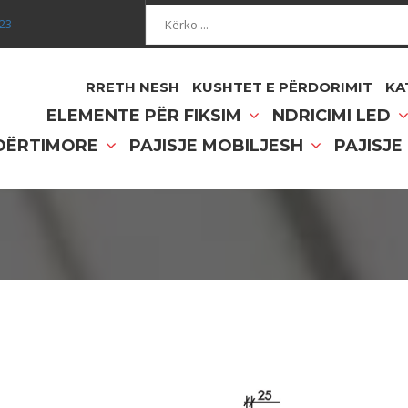
Kërko...
023
RRETH NESH
KUSHTET E PËRDORIMIT
KA
ELEMENTE PËR FIKSIM
NDRICIMI LED
NDËRTIMORE
PAJISJE MOBILJESH
PAJISJE