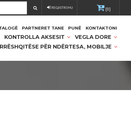
REGJISTROHU
[0]
TALOGË
PARTNERET TANE
PUNË
KONTAKTONI
KONTROLLA AKSESIT
VEGLA DORE
 RRËSHQITËSE PËR NDËRTESA, MOBILJE