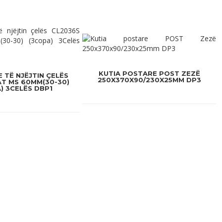
KUTIA POSTARE POST ZEZË
E TË NJËJTIN ÇELËS
250X370X90/230X25MM DP3
T MS 60MM(30-30)
) 3CELËS DBP1