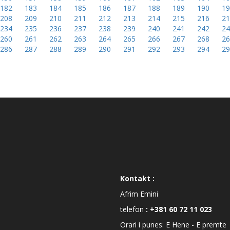
182
183
184
185
186
187
188
189
190
1
208
209
210
211
212
213
214
215
216
2
234
235
236
237
238
239
240
241
242
2
260
261
262
263
264
265
266
267
268
2
286
287
288
289
290
291
292
293
294
2
Kontakt :
Afrim Emini
telefon
: +381 60 72 11 023
Orari i punes: E Hene - E premte