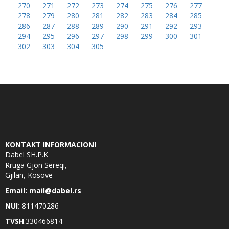
270
271
272
273
274
275
276
277
278
279
280
281
282
283
284
285
286
287
288
289
290
291
292
293
294
295
296
297
298
299
300
301
302
303
304
305
KONTAKT INFORMACIONI
Dabel SH.P.K
Rruga Gjon Sereqi,
Gjilan, Kosove
Email: mail@dabel.rs
NUI:
811470286
TVSH
:330466814