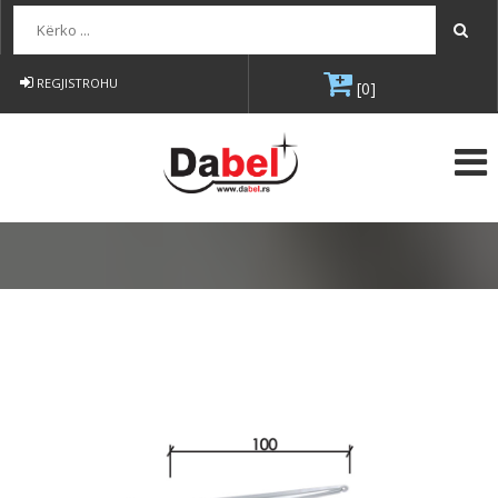
Kërko...
REGJISTROHU
[0]