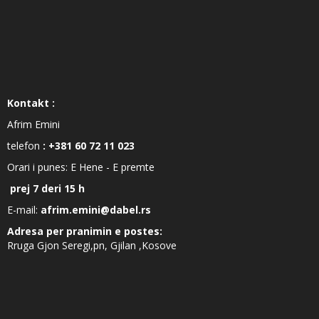
Kontakt :
Afrim Emini
telefon
: +381 60 72 11 023
Orari i punes: E Hene - E premte
prej 7 deri 15 h
E-mail:
afrim.emini@dabel.rs
Adresa per pranimin e postes:
Rruga Gjon Seregi,pn, Gjilan ,Kosove