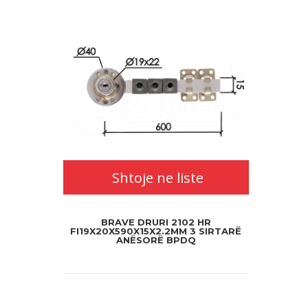
Shtoje ne liste
BRAVE DRURI 2102 HR
FI19X20X590X15X2.2MM 3 SIRTARË
ANËSORË BPDQ