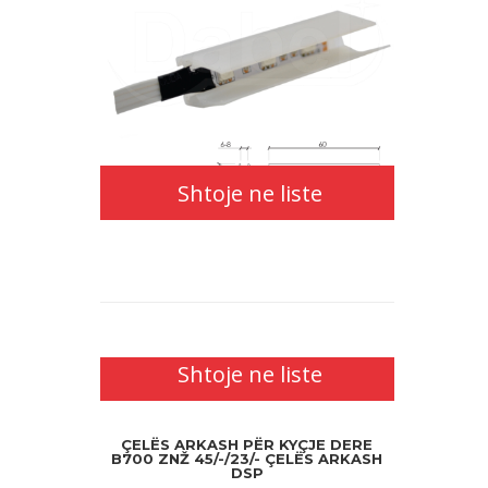
Shtoje ne liste
Shtoje ne liste
ÇELËS ARKASH PËR KYÇJE DERE
B700 ZNŽ 45/-/23/- ÇELËS ARKASH
DSP