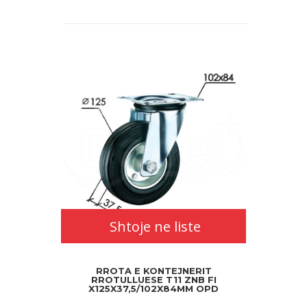
Shtoje
ne
liste
Shtoje ne liste
RROTA E KONTEJNERIT
RROTULLUESE T11 ZNB FI
X125X37,5/102X84MM OPD