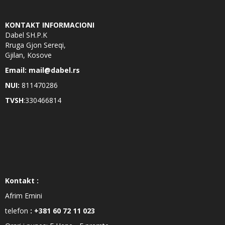
KONTAKT INFORMACIONI
Dabel SH.P.K
Rruga Gjon Sereqi,
Gjilan, Kosove
Email: mail@dabel.rs
NUI:
811470286
TVSH
:330466814
Kontakt :
Afrim Emini
telefon
: +381 60 72 11 023