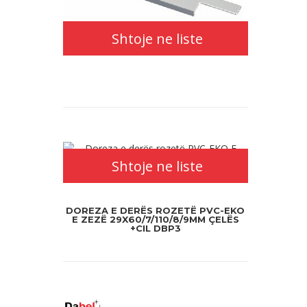
Shtoje ne liste
Shtoje ne liste
DOREZA E DERËS ROZETË PVC-EKO
E ZEZË 29X60/7/110/8/9MM ÇELËS
+CIL DBP3