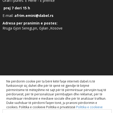
Orari i punes: E Hene - E premte
prej 7 deri 15 h
E-mail:
afrim.emini@dabel.rs
Adresa per pranimin e postes:
Rruga Gjon Seregi,pn, Gjilan ,Kosove
Ne përdorim cookie për ta bërë këtë faqe interneti dabel.rs të
funksionojë siç duhet dhe për të qenë në gjendje të bëjmë
përmirësime të mëtejshme në sajt për të përmirësuar përvojën tuaj të
përdoruesit, për të personalizuar përmbajtjen dhe reklamat, për të
mundësuar rëndësinë e mediave sociale dhe për të analizuar trafikun.
Duke vazhduar të përdorni faqen tonë, ju pranoni përdorimin e
Dabel doo. 2020. Të gjitha të drejtat e rezervuara..
cookies. Politika e cookieve Politika e privatësisë
Politika e cookieve