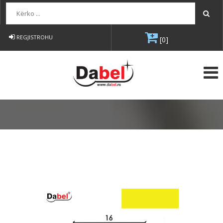
Kërko...
REGJISTROHU
[0]