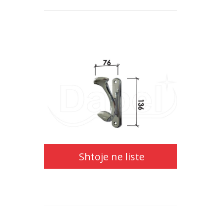
Shtoje
ne
liste
Shtoje ne liste