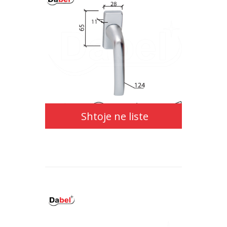
Shtoje
ne
liste
Shtoje ne liste