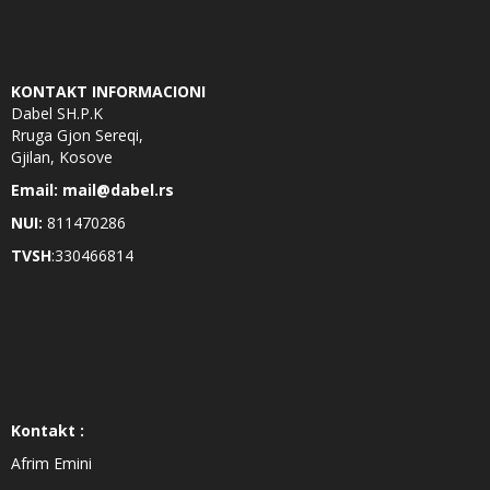
KONTAKT INFORMACIONI
Dabel SH.P.K
Rruga Gjon Sereqi,
Gjilan, Kosove
Email: mail@dabel.rs
NUI:
811470286
TVSH
:330466814
Kontakt :
Afrim Emini