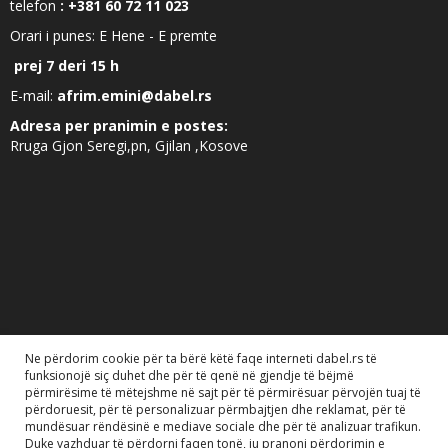
telefon
: +381 60 72 11 023
Orari i punes: E Hene - E premte
prej 7 deri 15 h
E-mail:
afrim.emini@dabel.rs
Adresa per pranimin e postes:
Rruga Gjon Seregi,pn, Gjilan ,Kosove
Ne përdorim cookie për ta bërë këtë faqe interneti dabel.rs të
funksionojë siç duhet dhe për të qenë në gjendje të bëjmë
përmirësime të mëtejshme në sajt për të përmirësuar përvojën tuaj të
përdoruesit, për të personalizuar përmbajtjen dhe reklamat, për të
mundësuar rëndësinë e mediave sociale dhe për të analizuar trafikun.
Duke vazhduar të përdorni faqen tonë, ju pranoni përdorimin e