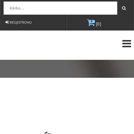
Kërko...
REGJISTROHU
[0]