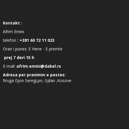
Kontakt :
Afrim Emini
telefon
: +381 60 72 11 023
Orari i punes: E Hene - E premte
prej 7 deri 15 h
E-mail:
afrim.emini@dabel.rs
Adresa per pranimin e postes:
Rruga Gjon Seregi,pn, Gjilan ,Kosove