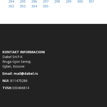
294
295
296
297
298
299
300
301
302
303
304
305
KONTAKT INFORMACIONI
Dabel SH.P.K
Rruga Gjon Sereqi,
Gjilan, Kosove
Email: mail@dabel.rs
NUI:
811470286
TVSH
:330466814