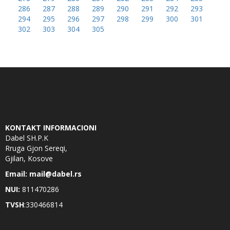
286
287
288
289
290
291
292
293
294
295
296
297
298
299
300
301
302
303
304
305
KONTAKT INFORMACIONI
Dabel SH.P.K
Rruga Gjon Sereqi,
Gjilan, Kosove
Email: mail@dabel.rs
NUI:
811470286
TVSH
:330466814