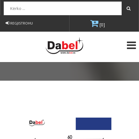
Kërko...
REGJISTROHU
[0]