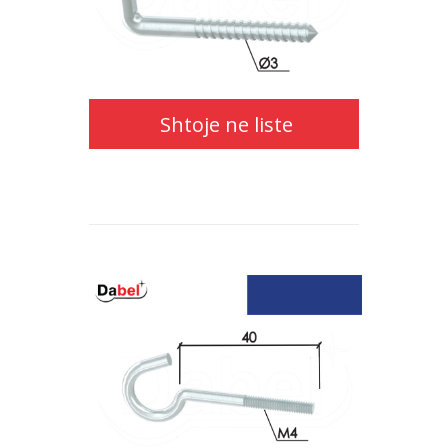
ne
liste
Shtoje ne liste