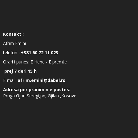
Kontakt :
Afrim Emini
telefon
: +381 60 72 11 023
Orari i punes: E Hene - E premte
prej 7 deri 15 h
E-mail:
afrim.emini@dabel.rs
Adresa per pranimin e postes:
Rruga Gjon Seregi,pn, Gjilan ,Kosove