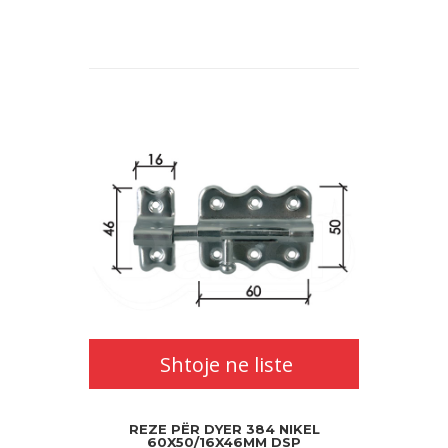
Shtoje
ne
liste
Shtoje ne liste
REZE PËR DYER 384 NIKEL
60X50/16X46MM DSP