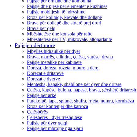
Pajisje per ormane dhe komodina
Pajisje dhe pjesë për elementët e kuzhinës
Pajisje mobiljesh, të ndryshme
Rrota për kolltuqe, krevate dhe dollapë
Brava për dollapë dhe sirtarë prej druri
Brava per qelq
Mbështetëse dhe konsola për rafte
Mbështetëse për TV, mikrovalë, altoparlantë
Pajisje ndërtimore
Mbyllës hidraulikë për dyer
Brava, marrës, cilindra, çelësa, varëse, dryna
Pajisje metalike për kabinete
Doreza, doreza, rozeta, mburoja dere
Dorezat e dritareve
Dorezat e dyerve
Mentesha, kapakë, shabllone për dyer dhe dritare
Çelësa, kapëse, bulona, ​​hapëse, brava, gërshërë dritaresh
Pajisje për arkë
Parakolpë, tapa, spiunë, shufra, rrjeta, numra, kornizëza
Rrota per kontenjer dhe karroca
Çelësbërës
Çelësbërës - dyer rrëshqitëse
Pajisje për dyer qelqi
Pajisje për mbrojtje nga zjarri