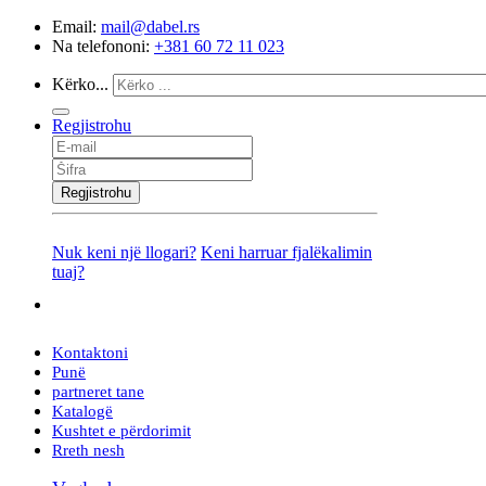
Email:
mail@dabel.rs
Na telefononi:
+381 60 72 11 023
Kërko...
Regjistrohu
Regjistrohu
Nuk keni një llogari?
Keni harruar fjalëkalimin
tuaj?
[0]
Kontaktoni
Punë
partneret tane
Katalogë
Kushtet e përdorimit
Rreth nesh