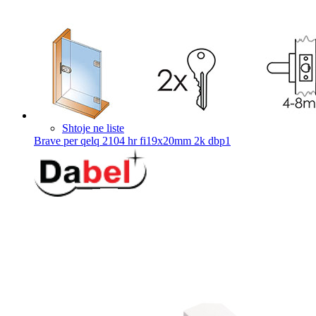
Shtoje ne liste
Brave per qelq 2104 hr fi19x20mm 2k dbp1