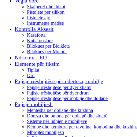
Vegla dore
Skalperet dhe thikat
Pistolete per silikon
Pistolete ajri
Instrumente matëse
Kontrolla Aksesit
Kasaforta
Kutia postare
Bllokues per Bicikleta
Bllokues per Motora
Ndricimi LED
Elemente për fiksim
Tipllat
Dru
Pajisje rrëshqitëse për ndërtesa, mobilje
Pajisje rrëshqitëse për dyer xhami
Pajisje rrëshqitëse për dyer druri
Pajisje rrëshqitëse për mobilje dhe dollapë
Pajisje mobiljesh
Mentesha për dollapë dhe kuzhina
Doreza dhe butona për dollapë dhe sirtarë
Sisteme për lidhjen e mobiljeve
Kembe dhe kembeza per tavolina, komodina dhe kuzhin
Mbrojtës mobiljesh