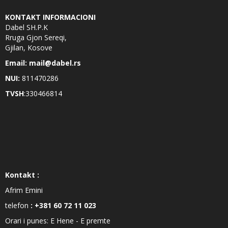
KONTAKT INFORMACIONI
Dabel SH.P.K
Rruga Gjon Sereqi,
Gjilan, Kosove
Email: mail@dabel.rs
NUI:
811470286
TVSH
:330466814
Kontakt :
Afrim Emini
telefon
: +381 60 72 11 023
Orari i punes: E Hene - E premte