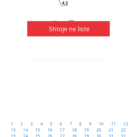
ne
liste
Shtoje ne liste
Shtoje
Shtoje
ne
ne
liste
liste
1
2
3
4
5
6
7
8
9
10
11
12
13
14
15
16
17
18
19
20
21
22
23
24
25
26
27
28
29
30
31
32