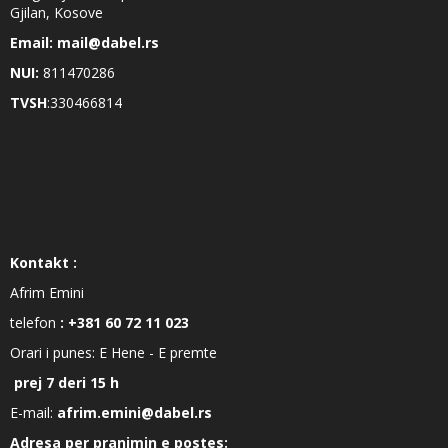
Gjilan, Kosove
Email: mail@dabel.rs
NUI:
811470286
TVSH
:330466814
Kontakt :
Afrim Emini
telefon
: +381 60 72 11 023
Orari i punes: E Hene - E premte
prej 7 deri 15 h
E-mail:
afrim.emini@dabel.rs
Adresa per pranimin e postes: