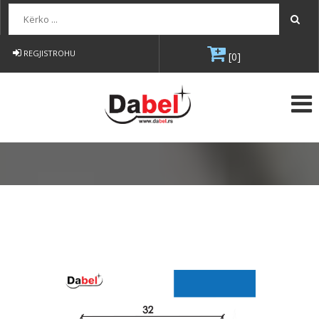
Kërko...
REGJISTROHU
[0]