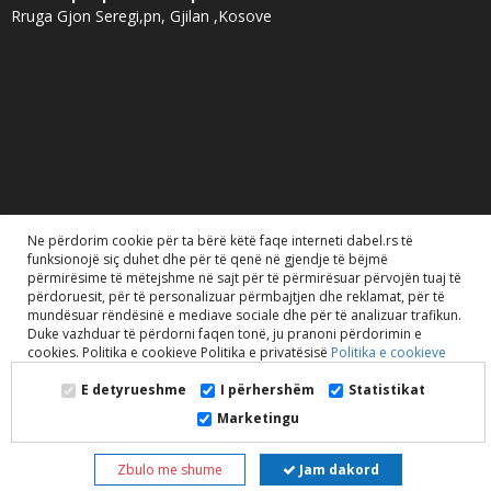
Rruga Gjon Seregi,pn, Gjilan ,Kosove
Ne përdorim cookie për ta bërë këtë faqe interneti dabel.rs të
funksionojë siç duhet dhe për të qenë në gjendje të bëjmë
përmirësime të mëtejshme në sajt për të përmirësuar përvojën tuaj të
përdoruesit, për të personalizuar përmbajtjen dhe reklamat, për të
mundësuar rëndësinë e mediave sociale dhe për të analizuar trafikun.
Duke vazhduar të përdorni faqen tonë, ju pranoni përdorimin e
Dabel doo. 2020. Të gjitha të drejtat e rezervuara..
cookies. Politika e cookieve Politika e privatësisë
Politika e cookieve
E detyrueshme
I përhershëm
Statistikat
Marketingu
Zbulo me shume
Jam dakord