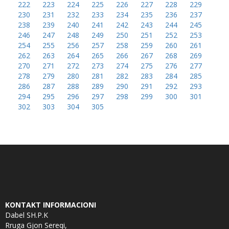
222
223
224
225
226
227
228
229
230
231
232
233
234
235
236
237
238
239
240
241
242
243
244
245
246
247
248
249
250
251
252
253
254
255
256
257
258
259
260
261
262
263
264
265
266
267
268
269
270
271
272
273
274
275
276
277
278
279
280
281
282
283
284
285
286
287
288
289
290
291
292
293
294
295
296
297
298
299
300
301
302
303
304
305
KONTAKT INFORMACIONI
Dabel SH.P.K
Rruga Gjon Sereqi,