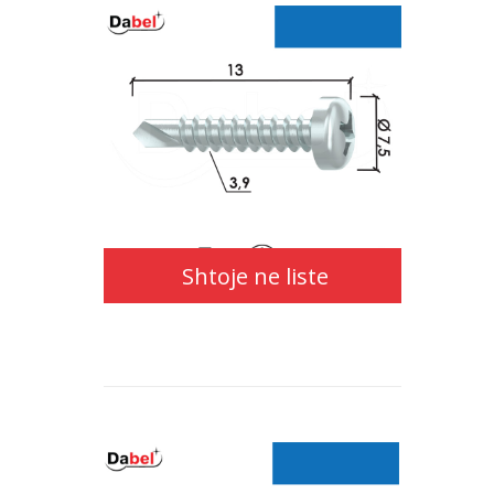
Shtoje
ne
liste
Shtoje ne liste